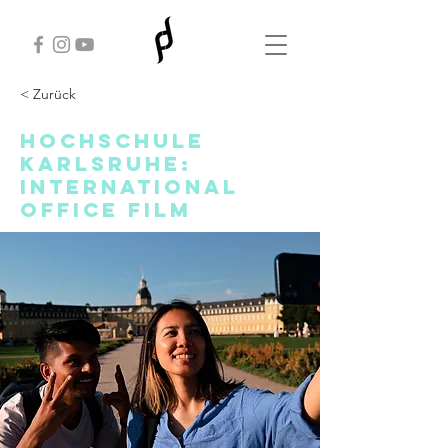
< Zurück
Hochschule
Karlsruhe:
International
Office Film