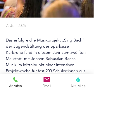
7. Juli 2025
Das erfolgreiche Musikprojekt „Sing Bach“ 
der Jugendstiftung der Sparkasse 
Karlsruhe fand in diesem Jahr zum zwölften 
Mal statt, mit Johann Sebastian Bachs 
Musik im Mittelpunkt einer intensiven 
Projektwoche für fast 200 Schüler:innen aus 
drei Grundschulen. 
Der Höhepunkt war das 
Abschlusskonzert am 4. Juli 2025 in der 
Anrufen
Email
Aktuelles
Evangelischen Stadtkirche Karlsruhe. Rund 
200 Kinder aus drei Grundschulen 
beeindruckten knapp 1.000 Zuschauer mit 
musikalischer Energie, begleitet vom Frank-
Schlichter-Jazzensemble. Anekdoten aus 
Johann Sebastian Bachs Leben rundeten 
das Konzert ab.